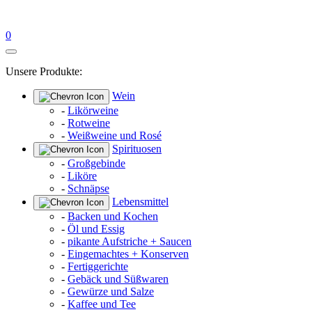
0
Unsere Produkte:
Wein
-
Likörweine
-
Rotweine
-
Weißweine und Rosé
Spirituosen
-
Großgebinde
-
Liköre
-
Schnäpse
Lebensmittel
-
Backen und Kochen
-
Öl und Essig
-
pikante Aufstriche + Saucen
-
Eingemachtes + Konserven
-
Fertiggerichte
-
Gebäck und Süßwaren
-
Gewürze und Salze
-
Kaffee und Tee