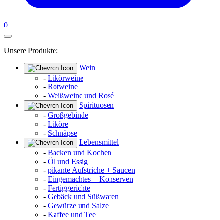
0
Unsere Produkte:
Wein
-
Likörweine
-
Rotweine
-
Weißweine und Rosé
Spirituosen
-
Großgebinde
-
Liköre
-
Schnäpse
Lebensmittel
-
Backen und Kochen
-
Öl und Essig
-
pikante Aufstriche + Saucen
-
Eingemachtes + Konserven
-
Fertiggerichte
-
Gebäck und Süßwaren
-
Gewürze und Salze
-
Kaffee und Tee