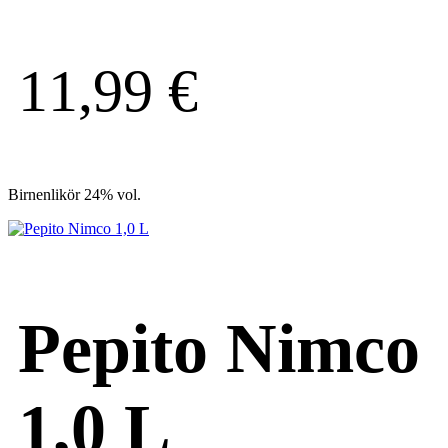
11,99
€
Birnenlikör 24% vol.
Pepito Nimco
1,0 L