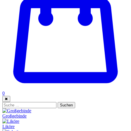
0
✖
Suche:
Suchen
Großgebinde
Liköre