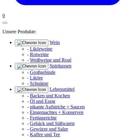
0
Unsere Produkte:
Wein
-
Likörweine
-
Rotweine
-
Weißweine und Rosé
Spirituosen
-
Großgebinde
-
Liköre
-
Schnäpse
Lebensmittel
-
Backen und Kochen
-
Öl und Essig
-
pikante Aufstriche + Saucen
-
Eingemachtes + Konserven
-
Fertiggerichte
-
Gebäck und Süßwaren
-
Gewürze und Salze
-
Kaffee und Tee