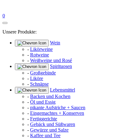
0
Unsere Produkte:
Wein
-
Likörweine
-
Rotweine
-
Weißweine und Rosé
Spirituosen
-
Großgebinde
-
Liköre
-
Schnäpse
Lebensmittel
-
Backen und Kochen
-
Öl und Essig
-
pikante Aufstriche + Saucen
-
Eingemachtes + Konserven
-
Fertiggerichte
-
Gebäck und Süßwaren
-
Gewürze und Salze
-
Kaffee und Tee