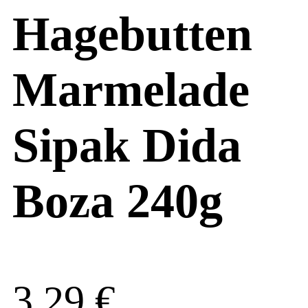
Hagebutten
Marmelade
Sipak Dida
Boza 240g
3,29
€