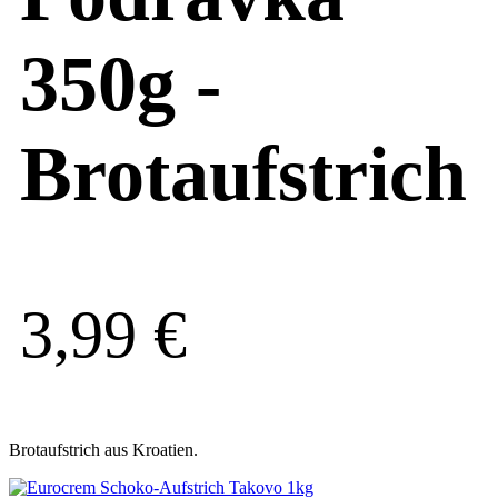
350g -
Brotaufstrich
3,99
€
Brotaufstrich aus Kroatien.