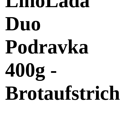
LinoLada
Duo
Podravka
400g -
Brotaufstrich