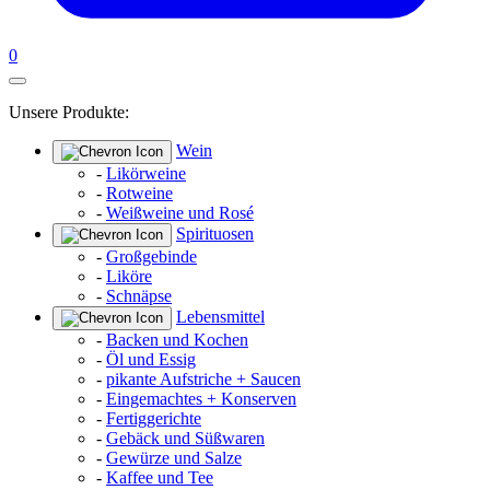
0
Unsere Produkte:
Wein
-
Likörweine
-
Rotweine
-
Weißweine und Rosé
Spirituosen
-
Großgebinde
-
Liköre
-
Schnäpse
Lebensmittel
-
Backen und Kochen
-
Öl und Essig
-
pikante Aufstriche + Saucen
-
Eingemachtes + Konserven
-
Fertiggerichte
-
Gebäck und Süßwaren
-
Gewürze und Salze
-
Kaffee und Tee