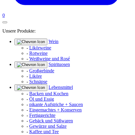
0
Unsere Produkte:
Wein
-
Likörweine
-
Rotweine
-
Weißweine und Rosé
Spirituosen
-
Großgebinde
-
Liköre
-
Schnäpse
Lebensmittel
-
Backen und Kochen
-
Öl und Essig
-
pikante Aufstriche + Saucen
-
Eingemachtes + Konserven
-
Fertiggerichte
-
Gebäck und Süßwaren
-
Gewürze und Salze
-
Kaffee und Tee