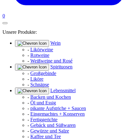
0
Unsere Produkte:
Wein
-
Likörweine
-
Rotweine
-
Weißweine und Rosé
Spirituosen
-
Großgebinde
-
Liköre
-
Schnäpse
Lebensmittel
-
Backen und Kochen
-
Öl und Essig
-
pikante Aufstriche + Saucen
-
Eingemachtes + Konserven
-
Fertiggerichte
-
Gebäck und Süßwaren
-
Gewürze und Salze
-
Kaffee und Tee