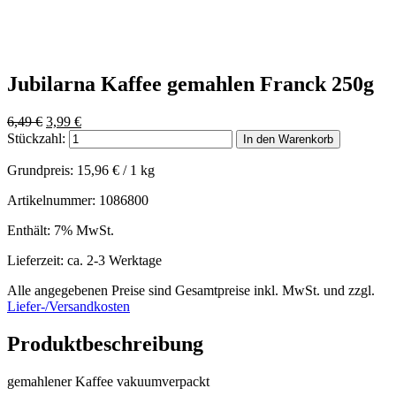
Jubilarna Kaffee gemahlen Franck 250g
Ursprünglicher
Aktueller
6,49
€
3,99
€
Preis
Preis
Stückzahl:
In den Warenkorb
war:
ist:
6,49 €
3,99 €.
Grundpreis:
15,96
€
/ 1 kg
Artikelnummer: 1086800
Enthält: 7% MwSt.
Lieferzeit: ca. 2-3 Werktage
Alle angegebenen Preise sind Gesamtpreise inkl. MwSt. und zzgl.
Liefer-/Versandkosten
Produktbeschreibung
gemahlener Kaffee vakuumverpackt