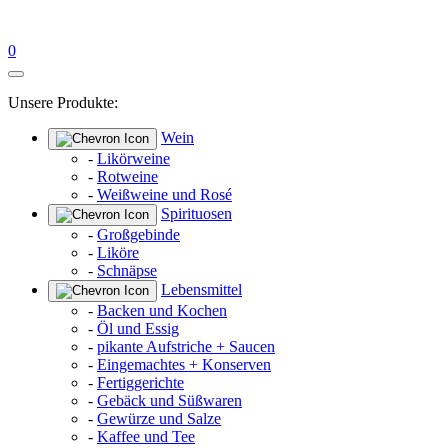
0
Unsere Produkte:
Wein
-
Likörweine
-
Rotweine
-
Weißweine und Rosé
Spirituosen
-
Großgebinde
-
Liköre
-
Schnäpse
Lebensmittel
-
Backen und Kochen
-
Öl und Essig
-
pikante Aufstriche + Saucen
-
Eingemachtes + Konserven
-
Fertiggerichte
-
Gebäck und Süßwaren
-
Gewürze und Salze
-
Kaffee und Tee