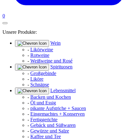
0
Unsere Produkte:
Wein
-
Likörweine
-
Rotweine
-
Weißweine und Rosé
Spirituosen
-
Großgebinde
-
Liköre
-
Schnäpse
Lebensmittel
-
Backen und Kochen
-
Öl und Essig
-
pikante Aufstriche + Saucen
-
Eingemachtes + Konserven
-
Fertiggerichte
-
Gebäck und Süßwaren
-
Gewürze und Salze
-
Kaffee und Tee