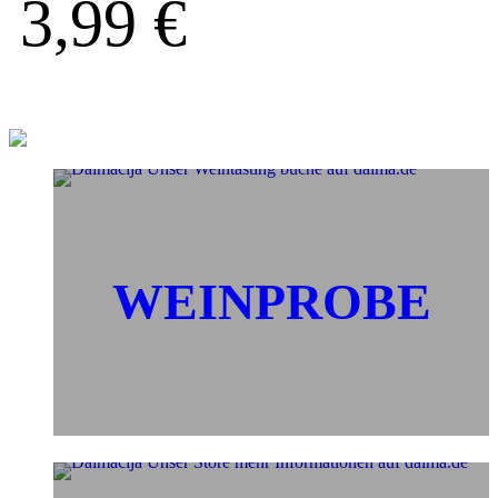
3,99
€
WEINPROBE