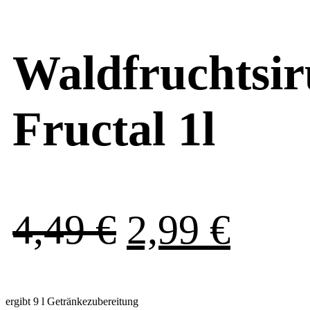
Waldfruchtsi
Fructal 1l
Ursprüngli
Aktu
4,49
€
2,99
€
Preis
Prei
ergibt 9 l Getränkezubereitung