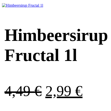
war:
ist:
4,49 €
2,99
Himbeersirup
Fructal 1l
Ursprüngli
Aktu
4,49
€
2,99
€
Preis
Prei