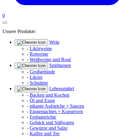
0
Unsere Produkte:
Wein
-
Likörweine
-
Rotweine
-
Weißweine und Rosé
Spirituosen
-
Großgebinde
-
Liköre
-
Schnäpse
Lebensmittel
-
Backen und Kochen
-
Öl und Essig
-
pikante Aufstriche + Saucen
-
Eingemachtes + Konserven
-
Fertiggerichte
-
Gebäck und Süßwaren
-
Gewürze und Salze
-
Kaffee und Tee