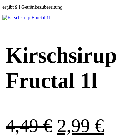
ergibt 9 l Getränkezubereitung
war:
ist:
4,49 €
2,99
Kirschsirup
Fructal 1l
Ursprüngli
Aktu
4,49
€
2,99
€