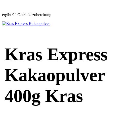
Preis
Prei
ergibt 9 l Getränkezubereitung
war:
ist:
4,49 €
2,99
Kras Express
Kakaopulver
400g Kras