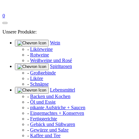
0
Unsere Produkte:
Wein
-
Likörweine
-
Rotweine
-
Weißweine und Rosé
Spirituosen
-
Großgebinde
-
Liköre
-
Schnäpse
Lebensmittel
-
Backen und Kochen
-
Öl und Essig
-
pikante Aufstriche + Saucen
-
Eingemachtes + Konserven
-
Fertiggerichte
-
Gebäck und Süßwaren
-
Gewürze und Salze
-
Kaffee und Tee