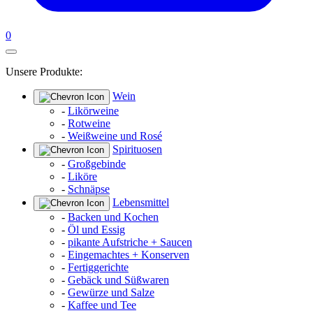
0
Unsere Produkte:
Wein
-
Likörweine
-
Rotweine
-
Weißweine und Rosé
Spirituosen
-
Großgebinde
-
Liköre
-
Schnäpse
Lebensmittel
-
Backen und Kochen
-
Öl und Essig
-
pikante Aufstriche + Saucen
-
Eingemachtes + Konserven
-
Fertiggerichte
-
Gebäck und Süßwaren
-
Gewürze und Salze
-
Kaffee und Tee