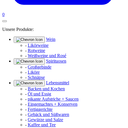
0
Unsere Produkte:
Wein
-
Likörweine
-
Rotweine
-
Weißweine und Rosé
Spirituosen
-
Großgebinde
-
Liköre
-
Schnäpse
Lebensmittel
-
Backen und Kochen
-
Öl und Essig
-
pikante Aufstriche + Saucen
-
Eingemachtes + Konserven
-
Fertiggerichte
-
Gebäck und Süßwaren
-
Gewürze und Salze
-
Kaffee und Tee