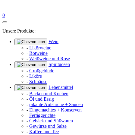
0
Unsere Produkte:
Wein
-
Likörweine
-
Rotweine
-
Weißweine und Rosé
Spirituosen
-
Großgebinde
-
Liköre
-
Schnäpse
Lebensmittel
-
Backen und Kochen
-
Öl und Essig
-
pikante Aufstriche + Saucen
-
Eingemachtes + Konserven
-
Fertiggerichte
-
Gebäck und Süßwaren
-
Gewürze und Salze
-
Kaffee und Tee