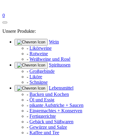
0
Unsere Produkte:
Wein
-
Likörweine
-
Rotweine
-
Weißweine und Rosé
Spirituosen
-
Großgebinde
-
Liköre
-
Schnäpse
Lebensmittel
-
Backen und Kochen
-
Öl und Essig
-
pikante Aufstriche + Saucen
-
Eingemachtes + Konserven
-
Fertiggerichte
-
Gebäck und Süßwaren
-
Gewürze und Salze
-
Kaffee und Tee